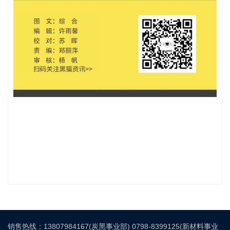
销售热线：13807984167(炭黑事业部) 0798-8399125(新材料事业