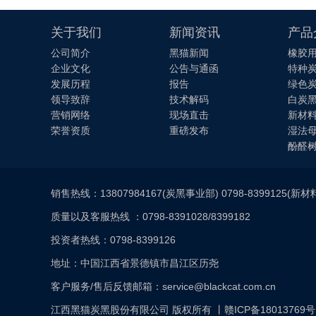
关于我们
新闻资讯
产品
公司简介
黑猫新闻
橡胶
企业文化
公告与通函
特种
发展历程
报告
绿色
领导致辞
技术解码
白炭
营销网络
现场直击
新材
荣誉资质
重磅发布
湿法
酚醛
销售热线：13807984167(炭黑事业部) 0798-8399125(新
质量以及客服热线 ：0798-8391028/8399182
投资者热线：0798-8399126
地址：中国江西省景德镇市昌江区历尧
客户服务/售后反馈邮箱：service@blackcat.com.cn
江西黑猫炭黑股份有限公司 版权所有 丨
赣ICP备18013769号